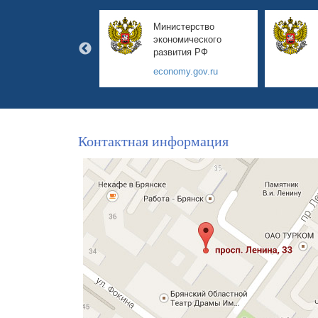
авительство
Министерство
янской области
экономического
развития РФ
yanskobl.ru
economy.gov.ru
Контактная информация