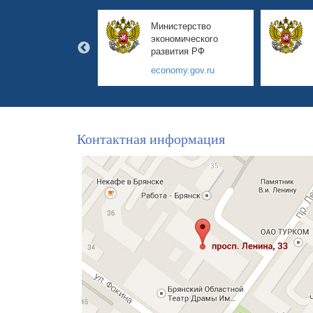
авительство
Министерство
янской области
экономического
развития РФ
yanskobl.ru
economy.gov.ru
Контактная информация