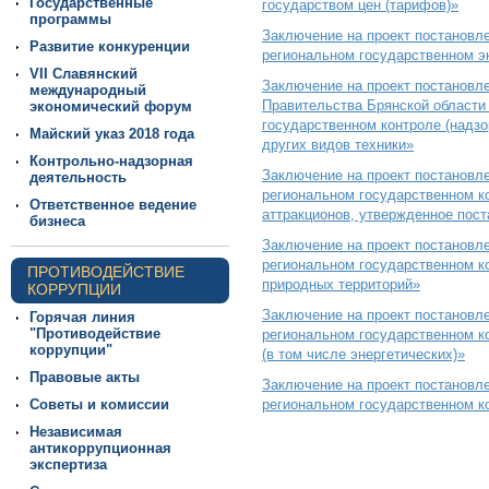
Государственные
государством цен (тарифов)»
программы
Заключение на проект постановл
Развитие конкуренции
региональном государственном эк
VII Славянский
Заключение на проект постановл
международный
Правительства Брянской области
экономический форум
государственном контроле (надзо
Майский указ 2018 года
других видов техники»
Контрольно-надзорная
Заключение на проект постановл
деятельность
региональном государственном ко
Ответственное ведение
аттракционов, утвержденное пост
бизнеса
Заключение на проект постановл
региональном государственном ко
ПРОТИВОДЕЙСТВИЕ
природных территорий»
КОРРУПЦИИ
Заключение на проект постановл
Горячая линия
"Противодействие
региональном государственном к
коррупции"
(в том числе энергетических)»
Правовые акты
Заключение на проект постановл
Советы и комиссии
региональном государственном ко
Независимая
антикоррупционная
экспертиза