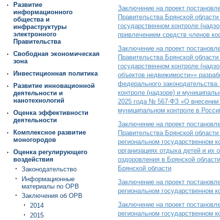
Развитие
Заключение на проект постановл
информационного
Правительства Брянской области 
общества и
государственном контроле (надзо
инфраструктуры
электронного
привлечением средств членов ко
Правительства
Заключение на проект постановл
Свободная экономическая
Правительства Брянской области 
зона
государственном контроле (надзо
Инвестиционная политика
объектов недвижимости»» разраб
федерального законодательства:
Развитие инновационной
контроле (надзоре) и муниципаль
деятельности и
нанотехнологий
2025 года № 567-ФЗ «О внесении 
муниципальном контроле в Росси
Оценка эффективности
деятельности
Заключение на проект постановл
Комплексное развитие
Правительства Брянской области 
моногородов
региональном государственном ко
организациях отдыха детей и их 
Оценка регулирующего
воздействия
оздоровления в Брянской области
Брянской области
Законодательство
Информационные
Заключение на проект постановл
материалы по ОРВ
региональном государственном к
Заключения об ОРВ
Заключение на проект постановл
2014
региональном государственном ко
2015