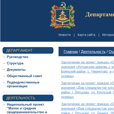
Новости
|
Карта сайта
|
Интерн
ДЕПАРТАМЕНТ
Главная
/
Деятельность
/
Оц
Руководство
Заключение на проект приказа «О
Структура
значения «Ахтырская церковь с ж
Документы
Брянский район, с. Чернетово, и
Общественный совет
охраны»
Подведомственные
Заключение на проект приказа «О
организации
значения «Дом специалистов хрус
район, г. Дятьково, ул. Крупской
охраны»
ДЕЯТЕЛЬНОСТЬ
Заключение на проект приказа «О
Национальный проект
"Малое и среднее
значения «Дом специалистов хрус
предпринимательство и
район, г. Дятьково, ул. Ленина, 