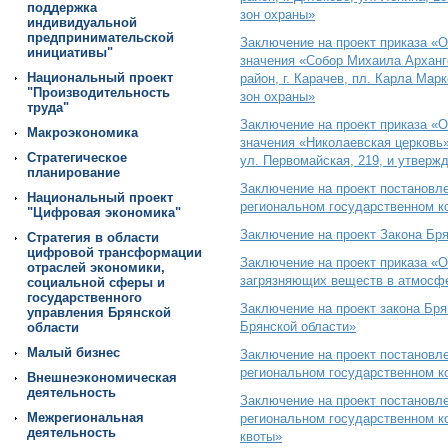
поддержка
зон охраны»
индивидуальной
предпринимательской
Заключение на проект приказа «О
инициативы"
значения «Собор Михаила Арханге
Национальный проект
район, г. Карачев, пл. Карла Ма
"Производительность
зон охраны»
труда"
Заключение на проект приказа «О
Макроэкономика
значения «Николаевская церковь»
Стратегическое
ул. Первомайская, 219, и утверж
планирование
Заключение на проект постановл
Национальный проект
региональном государственном к
"Цифровая экономика"
Заключение на проект Закона Бр
Стратегия в области
цифровой трансформации
Заключение на проект приказа «
отраслей экономики,
загрязняющих веществ в атмосфе
социальной сферы и
государственного
Заключение на проект закона Бр
управления Брянской
Брянской области»
области
Малый бизнес
Заключение на проект постановл
региональном государственном к
Внешнеэкономическая
деятельность
Заключение на проект постановл
Межрегиональная
региональном государственном ко
деятельность
квоты»